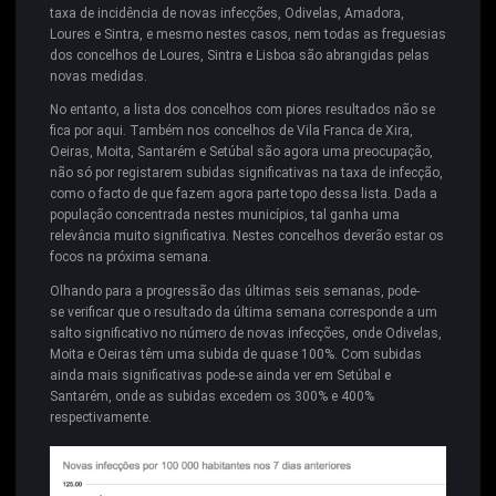
taxa de incidência de novas infecções, Odivelas, Amadora,
Loures e Sintra, e mesmo nestes casos, nem todas as freguesias
dos concelhos de Loures, Sintra e Lisboa são abrangidas pelas
novas medidas.
No entanto, a lista dos concelhos com piores resultados não se
fica por aqui. Também nos concelhos de Vila Franca de Xira,
Oeiras, Moita, Santarém e Setúbal são agora uma preocupação,
não só por registarem subidas significativas na taxa de infecção,
como o facto de que fazem agora parte topo dessa lista. Dada a
população concentrada nestes municípios, tal ganha uma
relevância muito significativa. Nestes concelhos deverão estar os
focos na próxima semana.
Olhando para a progressão das últimas seis semanas, pode-
se verificar que o resultado da última semana corresponde a um
salto significativo no número de novas infecções, onde Odivelas,
Moita e Oeiras têm uma subida de quase 100%. Com subidas
ainda mais significativas pode-se ainda ver em Setúbal e
Santarém, onde as subidas excedem os 300% e 400%
respectivamente.