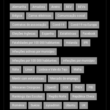
Alemanha
Amadora
Aveiro
BEV
BEVs
Bélgica
Carros eléctricos
Comunicação social
Contratos de associação
Covid-19
Covid-19 na Europa
Eleições Inglesas
Espanha
Estatísticas
Facebook
Fatalidades por 100 000 habitantes
Holanda
IFR
Infecções activas por município
Infecções por 100 000 habitantes
infecções por município
Itália
Linux
Lisboa e Vale do Tejo
Mafra
Mentir com estatísticas
Mercado de emprego
Máscaras Cirúrgicas
OpenID
OSX
PHEV
PIB
Rankings das Escolas
Região Norte
República Checa
Roménia
Suécia
sysadmin
Ubuntu
UK