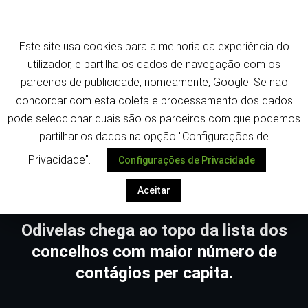
Saltar
Termos e política de privacidade
para
o
Este site usa cookies para a melhoria da experiência do
conteúdo
utilizador, e partilha os dados de navegação com os
parceiros de publicidade, nomeamente, Google. Se não
concordar com esta coleta e processamento dos dados
pode seleccionar quais são os parceiros com que podemos
Despoletar
partilhar os dados na opção "Configurações de
Privacidade".
Configurações de Privacidade
Aceitar
Odivelas chega ao topo da lista dos
concelhos com maior número de
contágios per capita.