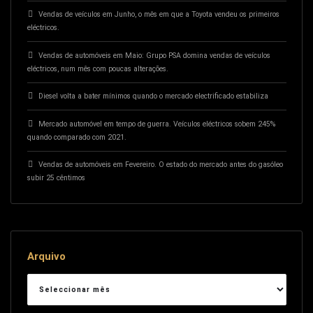
Vendas de veículos em Junho, o mês em que a Toyota vendeu os primeiros
eléctricos.
Vendas de automóveis em Maio: Grupo PSA domina vendas de veículos
eléctricos, num mês com poucas alterações.
Diesel volta a bater mínimos quando o mercado electrificado estabiliza
Mercado automóvel em tempo de guerra. Veículos eléctricos sobem 245%
quando comparado com 2021.
Vendas de automóveis em Fevereiro. O estado do mercado antes do gasóleo
subir 25 cêntimos
Arquivo
Arquivo