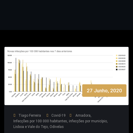
27 Junho, 2020
Tiago Ferreira
Covid-19
Amadora
,
Infecções por 100 000 habitantes
,
infecções por município
,
Lisboa e Vale do Tejo
,
Odivelas