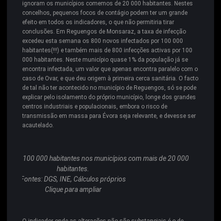
ignoram os municípios comemos de 20 000 habitantes. Nestes
concelhos, pequenos focos de contágio podem ter um grande
efeito em todos os indicadores, o que não permitiria tirar
conclusões. Em Reguengos de Monsaraz, a taxa de infecção
excedeu esta semana os 800 novos infectados por 100 000
habitantes(!!!) e também mais de 800 infecções activas por 100
000 habitantes. Neste município quase 1% da população já se
encontra infectada, um valor que apenas encontra paralelo com o
caso de Ovar, e que deu origem à primeira cerca sanitária. O facto
de tal não ter acontecido no município de Reguengos, só se pode
explicar pelo isolamento do próprio município, longe dos grandes
centros industriais e populacionais, embora o risco de
transmissão em massa para Évora seja relevante, e devesse ser
acautelado.
ivas por 100 000 habitantes nos municípios com mais de 20 000
habitantes.
Fontes: DGS, INE, Cálculos próprios
Clique para ampliar
O indicador onde as alterações não são substanciais é o de