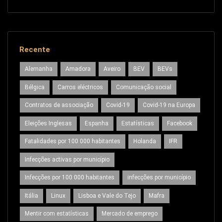
Recente
Alemanha
Amadora
Aveiro
BEV
BEVs
Bélgica
Carros eléctricos
Comunicação social
Contratos de associação
Covid-19
Covid-19 na Europa
Eleições Inglesas
Espanha
Estatísticas
Facebook
Fatalidades por 100 000 habitantes
Holanda
IFR
Infecções activas por município
Infecções por 100 000 habitantes
infecções por município
Itália
Linux
Lisboa e Vale do Tejo
Mafra
Mentir com estatísticas
Mercado de emprego