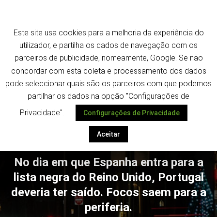
Saltar
Termos e política de privacidade
para
o
Este site usa cookies para a melhoria da experiência do
conteúdo
utilizador, e partilha os dados de navegação com os
parceiros de publicidade, nomeamente, Google. Se não
concordar com esta coleta e processamento dos dados
pode seleccionar quais são os parceiros com que podemos
Despoletar
partilhar os dados na opção "Configurações de
Privacidade".
Configurações de Privacidade
Aceitar
No dia em que Espanha entra para a
lista negra do Reino Unido, Portugal
deveria ter saído. Focos saem para a
periferia.