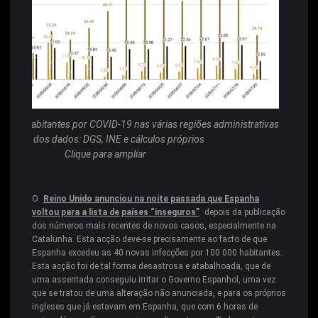
0 000 habitantes por COVID-19 nas várias regiões administrativas
Fonte dos dados: DGS, INE e cálculos próprios
Clique para ampliar
O
Reino Unido anunciou na noite passada que Espanha
voltou para a lista de países “inseguros”
depois da publicação
dos números mais recentes de novos casos, especialmente na
Catalunha. Esta acção deve-se precisamente ao facto de que
Espanha excedeu as 40 novas infecções por 100 000 habitantes.
Esta acção foi de tal forma desastrosa e atabalhoada, que de
uma assentada conseguiu irritar o Governo Espanhol, uma vez
que se tratou de uma alteração não anunciada, e para os próprios
ingleses que já estavam em Espanha, que com 6 horas de