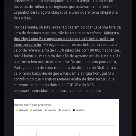
antecedência não conseguiram voltar a tempo. Todas estas
dezenas de milhares de ingleses que estavam em território
Espanhol serão agora obrigados a uma quarentena obrigatória
de 14 dias.
Curiosamente, ou não, essa rapidez em colocar Espanha fora da
lista de destinos seguros, não foi usada para
colocar
Ministro
dos Negócios Estrangeiros desta vez até tinha razão na
incompreensão
Portugal nessa mesma lista, uma vez que o
valor de referência foi de 17.78 infecções por 100 000 habitantes.
Não é habitual, mas o da decisão do governo Inglês. Esta é aliás,
a primeira boa notícia da semana. De uma semana para outra,
Portugal passa do valor mais alto desde finais de Abril, para o
valor mais baixo desde que a Pandemia atingiu Portugal (Ao
contrário do que Marques Mendes acaba de dizer na SIC, que
curiosamente usa os dados da ECDCP e da DGS
consoante coincidam os a narrativa que quer passar.