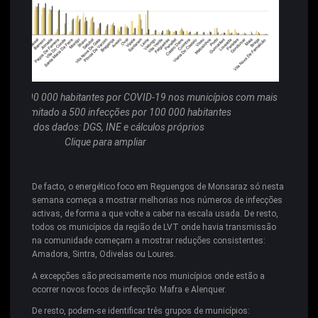
as por 100 000 habitantes por COVID-19 nos municípios com mais
cções, limitado a 500 infecções por 100 000 habitantes
Fonte dos dados: DGS, INE e cálculos próprios
Clique para ampliar
De facto, o energético foco em Reguengos de Monsaraz só nesta
semana começa a mostrar melhorias nos números de infecções
activas, de forma a que volte a caber na escala usada. De resto,
todos os municípios da região de LVT onde havia transmissão
na comunidade começam a mostrar reduções consistentes:
Amadora, Sintra, Odivelas ou Loures.
A excepções são precisamente nos municípios onde estão a
ocorrer novos focos de infecção: Mafra e Alenquer.
De resto, podem-se identificar três grupos de municípios: