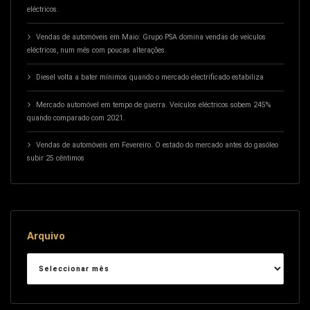
eléctricos.
Vendas de automóveis em Maio: Grupo PSA domina vendas de veículos
eléctricos, num mês com poucas alterações.
Diesel volta a bater mínimos quando o mercado electrificado estabiliza
Mercado automóvel em tempo de guerra. Veículos eléctricos sobem 245%
quando comparado com 2021.
Vendas de automóveis em Fevereiro. O estado do mercado antes do gasóleo
subir 25 cêntimos
Arquivo
Arquivo