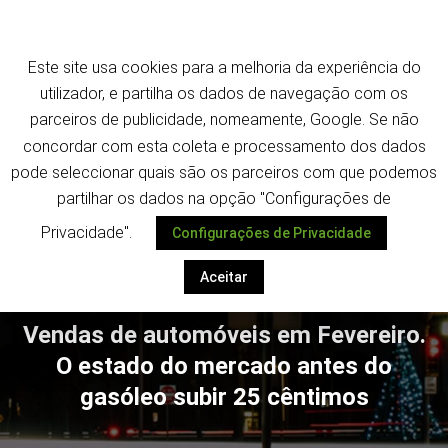
Saltar
Termos e política de privacidade
para
o
Este site usa cookies para a melhoria da experiência do
conteúdo
utilizador, e partilha os dados de navegação com os
parceiros de publicidade, nomeamente, Google. Se não
concordar com esta coleta e processamento dos dados
pode seleccionar quais são os parceiros com que podemos
Despoletar
partilhar os dados na opção "Configurações de
Privacidade".
Configurações de Privacidade
Aceitar
Vendas de automóveis em Fevereiro.
O estado do mercado antes do
gasóleo subir 25 cêntimos