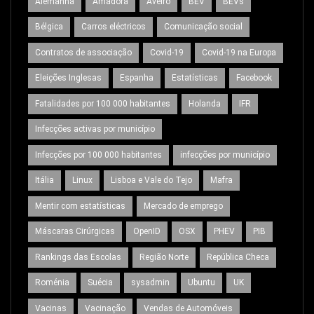
Alemanha
Amadora
Aveiro
BEV
BEVs
Bélgica
Carros eléctricos
Comunicação social
Contratos de associação
Covid-19
Covid-19 na Europa
Eleições Inglesas
Espanha
Estatísticas
Facebook
Fatalidades por 100 000 habitantes
Holanda
IFR
Infecções activas por município
Infecções por 100 000 habitantes
infecções por município
Itália
Linux
Lisboa e Vale do Tejo
Mafra
Mentir com estatísticas
Mercado de emprego
Máscaras Cirúrgicas
OpenID
OSX
PHEV
PIB
Rankings das Escolas
Região Norte
República Checa
Roménia
Suécia
sysadmin
Ubuntu
UK
Vacinas
Vacinação
Vendas de Automóveis