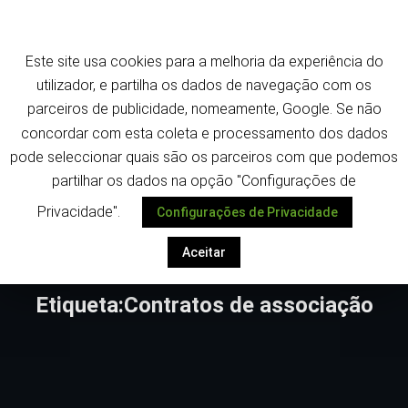
Saltar
Termos e política de privacidade
para
o
Este site usa cookies para a melhoria da experiência do
conteúdo
utilizador, e partilha os dados de navegação com os
parceiros de publicidade, nomeamente, Google. Se não
concordar com esta coleta e processamento dos dados
pode seleccionar quais são os parceiros com que podemos
Despoletar
partilhar os dados na opção "Configurações de
Privacidade".
Configurações de Privacidade
Aceitar
Etiqueta:Contratos de associação