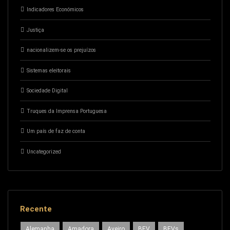
Indicadores Económicos
Justiça
nacionalizem-se os prejuízos
Sistemas eleitorais
Sociedade Digital
Truques da Imprensa Portuguesa
Um país de faz de conta
Uncategorized
Recente
Alemanha
Amadora
Aveiro
BEV
BEVs