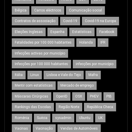
Bélgica
Carros eléctricos
Comunicação social
Contratos de associação
Covid-19
Covid-19 na Europa
Eleições Inglesas
Espanha
Estatísticas
Facebook
Fatalidades por 100 000 habitantes
Holanda
IFR
Infecções activas por município
Infecções por 100 000 habitantes
infecções por município
Itália
Linux
Lisboa e Vale do Tejo
Mafra
Mentir com estatísticas
Mercado de emprego
Máscaras Cirúrgicas
OpenID
OSX
PHEV
PIB
Rankings das Escolas
Região Norte
República Checa
Roménia
Suécia
sysadmin
Ubuntu
UK
Vacinas
Vacinação
Vendas de Automóveis