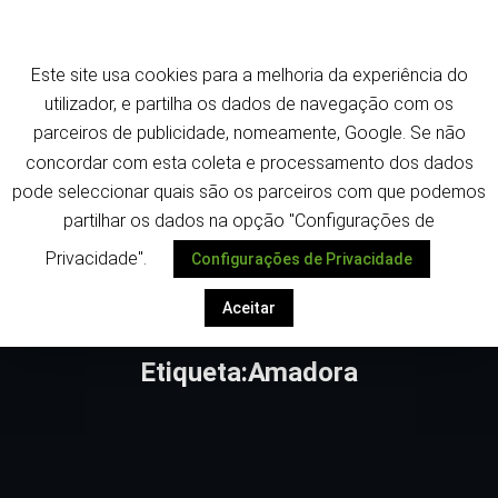
Saltar
Termos e política de privacidade
para
o
Este site usa cookies para a melhoria da experiência do
conteúdo
utilizador, e partilha os dados de navegação com os
parceiros de publicidade, nomeamente, Google. Se não
concordar com esta coleta e processamento dos dados
pode seleccionar quais são os parceiros com que podemos
Despoletar
partilhar os dados na opção "Configurações de
Privacidade".
Configurações de Privacidade
Aceitar
Etiqueta:Amadora