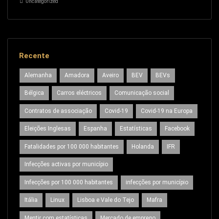
Uncategorized
Recente
Alemanha
Amadora
Aveiro
BEV
BEVs
Bélgica
Carros eléctricos
Comunicação social
Contratos de associação
Covid-19
Covid-19 na Europa
Eleições Inglesas
Espanha
Estatísticas
Facebook
Fatalidades por 100 000 habitantes
Holanda
IFR
Infecções activas por município
Infecções por 100 000 habitantes
infecções por município
Itália
Linux
Lisboa e Vale do Tejo
Mafra
Mentir com estatísticas
Mercado de emprego