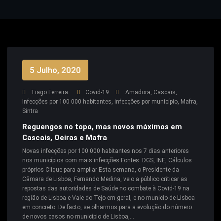
5 Julho, 2020
Tiago Ferreira
Covid-19
Amadora
,
Cascais
,
Infecções por 100 000 habitantes
,
infecções por município
,
Mafra
,
Sintra
Reguengos no topo, mas novos máximos em
Cascais, Oeiras e Mafra
Novas infecções por 100 000 habitantes nos 7 dias anteriores
nos municípios com mais infecções Fontes: DGS, INE, Cálculos
próprios Clique para ampliar Esta semana, o Presidente da
Câmara de Lisboa, Fernando Medina, veio a público criticar as
repostas das autoridades de Saúde no combate à Covid-19 na
região de Lisboa e Vale do Tejo em geral, e no municio de Lisboa
em concreto. De facto, se olharmos para a evolução do número
de novos casos no município de Lisboa,…