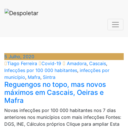
Saltar
para
o
conteúdo
Despoletar
Etiqueta:Cascais
5 Julho, 2020
Tiago Ferreira
Covid-19
Amadora
,
Cascais
,
Infecções por 100 000 habitantes
,
infecções por
município
,
Mafra
,
Sintra
Reguengos no topo, mas novos
máximos em Cascais, Oeiras e
Mafra
Novas infecções por 100 000 habitantes nos 7 dias
anteriores nos municípios com mais infecções Fontes:
DGS, INE, Cálculos próprios Clique para ampliar Esta