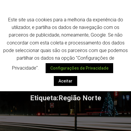
Saltar
Termos e política de privacidade
para
o
Este site usa cookies para a melhoria da experiência do
conteúdo
utilizador, e partilha os dados de navegação com os
parceiros de publicidade, nomeamente, Google. Se não
concordar com esta coleta e processamento dos dados
pode seleccionar quais são os parceiros com que podemos
Despoletar
partilhar os dados na opção "Configurações de
Privacidade".
Configurações de Privacidade
Aceitar
Etiqueta:Região Norte