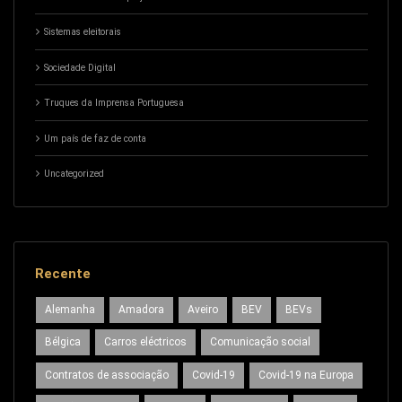
Sistemas eleitorais
Sociedade Digital
Truques da Imprensa Portuguesa
Um país de faz de conta
Uncategorized
Recente
Alemanha
Amadora
Aveiro
BEV
BEVs
Bélgica
Carros eléctricos
Comunicação social
Contratos de associação
Covid-19
Covid-19 na Europa