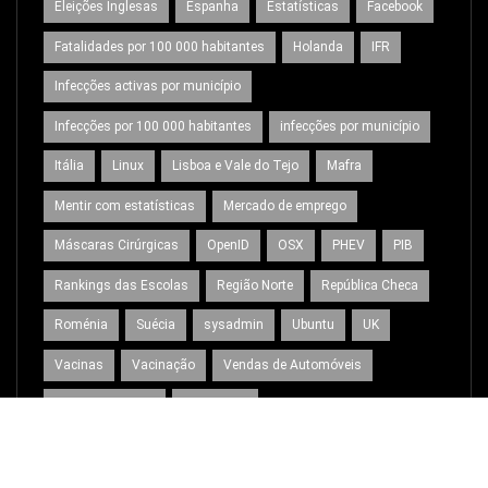
Eleições Inglesas
Espanha
Estatísticas
Facebook
Fatalidades por 100 000 habitantes
Holanda
IFR
Infecções activas por município
Infecções por 100 000 habitantes
infecções por município
Itália
Linux
Lisboa e Vale do Tejo
Mafra
Mentir com estatísticas
Mercado de emprego
Máscaras Cirúrgicas
OpenID
OSX
PHEV
PIB
Rankings das Escolas
Região Norte
República Checa
Roménia
Suécia
sysadmin
Ubuntu
UK
Vacinas
Vacinação
Vendas de Automóveis
Virtual Machines
Wordpress