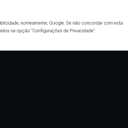
 publicidade, nomeamente, Google. Se não concordar com esta
Home
ados na opção "Configurações de Privacidade".