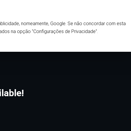
 publicidade, nomeamente, Google. Se não concordar com esta
Home
ados na opção "Configurações de Privacidade".
lable!