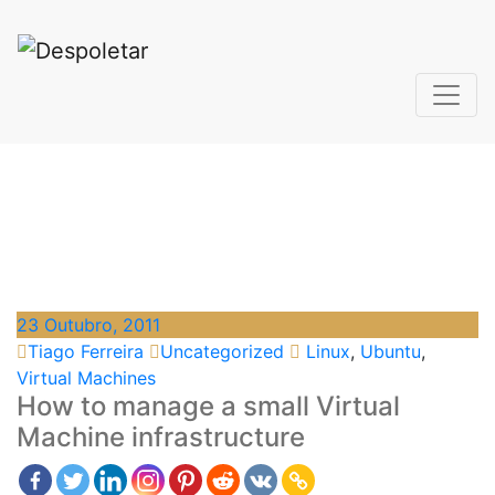
Saltar
para
o
conteúdo
Despoletar
How to manage a
small Virtual Machine
infrastructure
23 Outubro, 2011
Tiago Ferreira
Uncategorized
Linux
,
Ubuntu
,
Virtual Machines
How to manage a small Virtual
Machine infrastructure