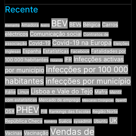
Recente
BEV
BEVs
Bélgica
Carros
Amadora
Alemanha
Aveiro
Comunicação social
eléctricos
Contratos de
Covid-19 na Europa
Covid-19
associação
Eleições
Espanha
Estatísticas
Fatalidades por
Inglesas
Facebook
Infecções activas
IFR
100 000 habitantes
Holanda
Infecções por 100 000
por município
habitantes
infecções por município
Lisboa e Vale do Tejo
Itália
Linux
Mafra
Mentir
com estatísticas
Mercado de emprego
Máscaras Cirúrgicas
OpenID
PHEV
OSX
PIB
Rankings das Escolas
Região Norte
UK
República Checa
Suécia
sysadmin
Ubuntu
Roménia
Vendas de
Vacinação
Vacinas