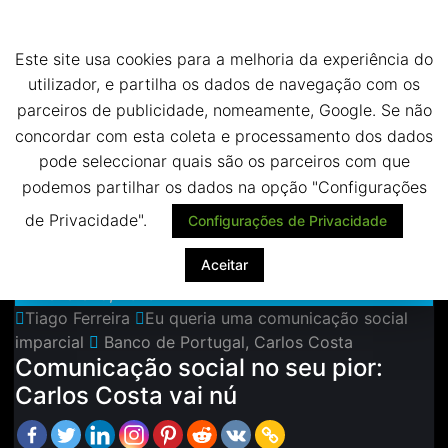
Saltar
Termos e política de privacidade
para
Este site usa cookies para a melhoria da experiência do
o
conteúdo
utilizador, e partilha os dados de navegação com os
Despoletar
parceiros de publicidade, nomeamente, Google. Se não
concordar com esta coleta e processamento dos dados
Comunicação social
pode seleccionar quais são os parceiros com que
no seu pior: Carlos
podemos partilhar os dados na opção "Configurações
de Privacidade".
Configurações de Privacidade
Costa vai nú
Aceitar
22 Fevereiro, 2016
Tiago Ferreira
Eu queria uma comunicação social
imparcial
Banco de Portugal
,
Carlos Costa
Comunicação social no seu pior:
Carlos Costa vai nú