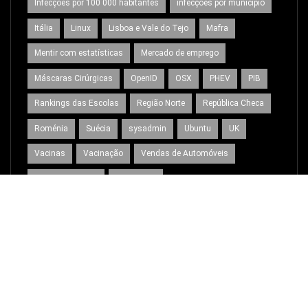
Infecções por 100 000 habitantes
infecções por município
Itália
Linux
Lisboa e Vale do Tejo
Mafra
Mentir com estatísticas
Mercado de emprego
Máscaras Cirúrgicas
OpenID
OSX
PHEV
PIB
Rankings das Escolas
Região Norte
República Checa
Roménia
Suécia
sysadmin
Ubuntu
UK
Vacinas
Vacinação
Vendas de Automóveis
Virtual Machines
Wordpress
Criado com
WordPress
| Tema:
Spice Software Dark
por
SpiceThemes