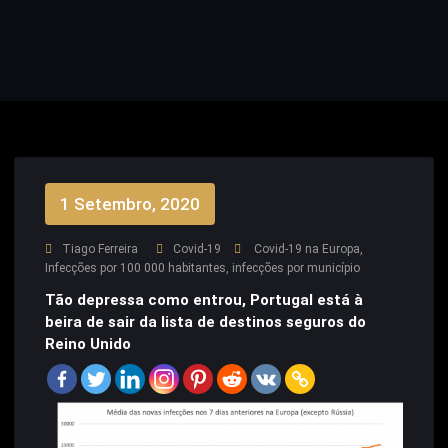
1 Setembro, 2020
Tiago Ferreira
Covid-19
Covid-19 na Europa
,
Infecções por 100 000 habitantes
,
infecções por município
Tão depressa como entrou, Portugal está à
beira de sair da lista de destinos seguros do
Reino Unido