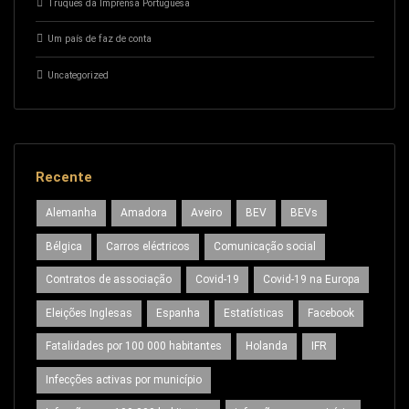
Truques da Imprensa Portuguesa
Um país de faz de conta
Uncategorized
Recente
Alemanha
Amadora
Aveiro
BEV
BEVs
Bélgica
Carros eléctricos
Comunicação social
Contratos de associação
Covid-19
Covid-19 na Europa
Eleições Inglesas
Espanha
Estatísticas
Facebook
Fatalidades por 100 000 habitantes
Holanda
IFR
Infecções activas por município