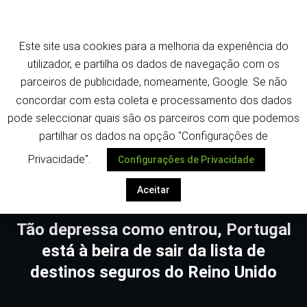
Saltar
Termos e política de privacidade
para
o
Este site usa cookies para a melhoria da experiência do
conteúdo
utilizador, e partilha os dados de navegação com os
parceiros de publicidade, nomeamente, Google. Se não
concordar com esta coleta e processamento dos dados
pode seleccionar quais são os parceiros com que podemos
Despoletar
partilhar os dados na opção "Configurações de
Privacidade".
Configurações de Privacidade
Aceitar
Tão depressa como entrou, Portugal
está à beira de sair da lista de
destinos seguros do Reino Unido