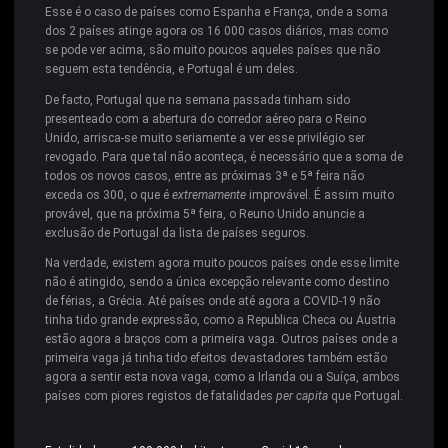
Esse é o caso de países como Espanha e França, onde a soma
dos 2 países atinge agora os 16 000 casos diários, mas como
se pode ver acima, são muito poucos aqueles países que não
seguem esta tendência, e Portugal é um deles.
De facto, Portugal que na semana passada tinham sido
presenteado com a abertura do corredor aéreo para o Reino
Unido, arrisca-se muito seriamente a ver esse privilégio ser
revogado. Para que tal não aconteça, é necessário que a soma de
todos os novos casos, entre as próximas 3ª e 5ª feira não
exceda os 300, o que é
extremamente
improvável. É assim muito
provável, que na próxima 5ª feira, o Reuno Unido anuncie a
exclusão de Portugal da lista de países seguros.
Na verdade, existem agora muito poucos países onde esse limite
não é atingido, sendo a única excepção relevante como destino
de férias, a Grécia. Até países onde até agora a COVID-19 não
tinha tido grande expressão, como a Republica Checa ou Áustria
estão agora a braços com a primeira vaga. Outros países onde a
primeira vaga já tinha tido efeitos devastadores também estão
agora a sentir esta nova vaga, como a Irlanda ou a Suíça, ambos
países com piores registos de fatalidades
per capita
que Portugal.