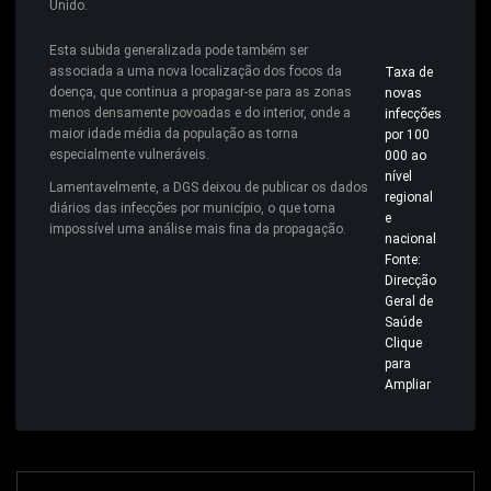
Unido.
Esta subida generalizada pode também ser
associada a uma nova localização dos focos da
Taxa de
doença, que continua a propagar-se para as zonas
novas
menos densamente povoadas e do interior, onde a
infecções
maior idade média da população as torna
por 100
especialmente vulneráveis.
000 ao
nível
Lamentavelmente, a DGS deixou de publicar os dados
regional
diários das infecções por município, o que torna
e
impossível uma análise mais fina da propagação.
nacional
Fonte:
Direcção
Geral de
Saúde
Clique
para
Ampliar