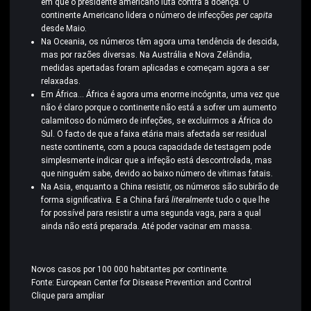
em que o presidente americano luta contra a doença. O
continente Americano lidera o número de infecções
per capita
desde Maio.
Na Oceania, os números têm agora uma tendência de descida,
mas por razões diversas. Na Austrália e Nova Zelândia,
medidas apertadas foram aplicadas e começam agora a ser
relaxadas.
Em África… África é agora uma enorme incógnita, uma vez que
não é claro porque o continente não está a sofrer um aumento
calamitoso do número de infeções, se excluirmos a África do
Sul. O facto de que a faixa etária mais afectada ser residual
neste continente, com a pouca capacidade de testagem pode
simplesmente indicar que a infeção está descontrolada, mas
que ninguém sabe, devido ao baixo número de vítimas fatais.
Na Asia, enquanto a China resistir, os números são subirão de
forma significativa. E a China fará
literalmente
tudo o que lhe
for possível para resistir a uma segunda vaga, para a qual
ainda não está preparada. Até poder vacinar em massa.
Novos casos por 100 000 habitantes por continente.
Fonte: European Center for Disease Prevention and Control
Clique para ampliar