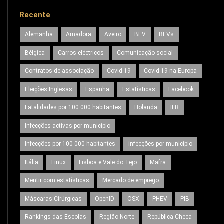
Recente
Alemanha
Amadora
Aveiro
BEV
BEVs
Bélgica
Carros eléctricos
Comunicação social
Contratos de associação
Covid-19
Covid-19 na Europa
Eleições Inglesas
Espanha
Estatísticas
Facebook
Fatalidades por 100 000 habitantes
Holanda
IFR
Infecções activas por município
Infecções por 100 000 habitantes
infecções por município
Itália
Linux
Lisboa e Vale do Tejo
Mafra
Mentir com estatísticas
Mercado de emprego
Máscaras Cirúrgicas
OpenID
OSX
PHEV
PIB
Rankings das Escolas
Região Norte
República Checa