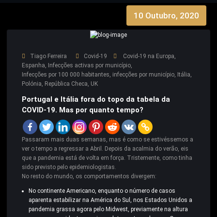
10 Outubro, 2020
Tiago Ferreira
Covid-19
Covid-19 na Europa
,
Espanha
,
Infecções activas por município
,
Infecções por 100 000 habitantes
,
infecções por município
,
Itália
,
Polónia
,
República Checa
,
UK
Portugal e Itália fora do topo da tabela da
COVID-19. Mas por quanto tempo?
Passaram mais duas semanas, mas é como se estivéssemos a
ver o tempo a regressar a Abril. Depois da acalmia do verão, eis
que a pandemia está de volta em força. Tristemente, como tinha
sido previsto pelo epidemiologistas.
No resto do mundo, os comportamentos divergem:
No continente Americano, enquanto o número de casos
aparenta estabilizar na América do Sul, nos Estados Unidos a
pandemia grassa agora pelo Midwest, previamente na altura