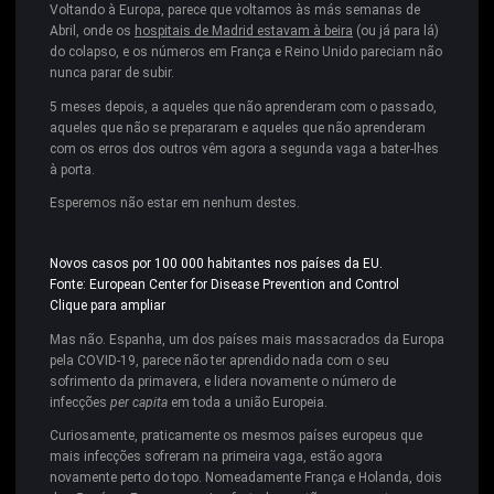
Voltando à Europa, parece que voltamos às más semanas de
Abril, onde os
hospitais de Madrid estavam à beira
(ou já para lá)
do colapso, e os números em França e Reino Unido pareciam não
nunca parar de subir.
5 meses depois, a aqueles que não aprenderam com o passado,
aqueles que não se prepararam e aqueles que não aprenderam
com os erros dos outros vêm agora a segunda vaga a bater-lhes
à porta.
Esperemos não estar em nenhum destes.
Novos casos por 100 000 habitantes nos países da EU.
Fonte: European Center for Disease Prevention and Control
Clique para ampliar
Mas não. Espanha, um dos países mais massacrados da Europa
pela COVID-19, parece não ter aprendido nada com o seu
sofrimento da primavera, e lidera novamente o número de
infecções
per capita
em toda a união Europeia.
Curiosamente, praticamente os mesmos países europeus que
mais infecções sofreram na primeira vaga, estão agora
novamente perto do topo. Nomeadamente França e Holanda, dois