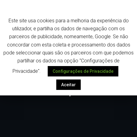
Saltar
Termos e política de privacidade
para
o
Este site usa cookies para a melhoria da experiência do
conteúdo
Despoletar
utilizador, e partilha os dados de navegação com os
parceiros de publicidade, nomeamente, Google. Se não
concordar com esta coleta e processamento dos dados
pode seleccionar quais são os parceiros com que podemos
partilhar os dados na opção "Configurações de
Privacidade".
Configurações de Privacidade
Portugal e Itália fora do topo da
tabela da COVID-19. Mas por quanto
Aceitar
tempo?