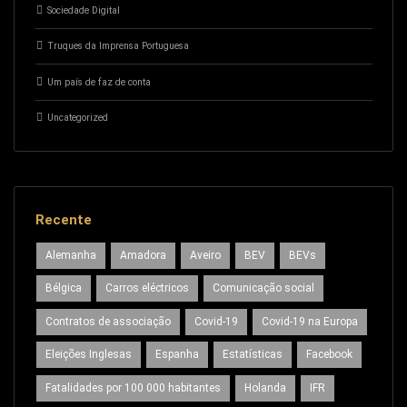
Sociedade Digital
Truques da Imprensa Portuguesa
Um país de faz de conta
Uncategorized
Recente
Alemanha
Amadora
Aveiro
BEV
BEVs
Bélgica
Carros eléctricos
Comunicação social
Contratos de associação
Covid-19
Covid-19 na Europa
Eleições Inglesas
Espanha
Estatísticas
Facebook
Fatalidades por 100 000 habitantes
Holanda
IFR