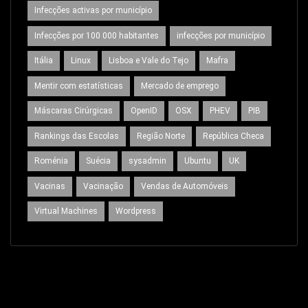
Infecções activas por município
Infecções por 100 000 habitantes
infecções por município
Itália
Linux
Lisboa e Vale do Tejo
Mafra
Mentir com estatísticas
Mercado de emprego
Máscaras Cirúrgicas
OpenID
OSX
PHEV
PIB
Rankings das Escolas
Região Norte
República Checa
Roménia
Suécia
sysadmin
Ubuntu
UK
Vacinas
Vacinação
Vendas de Automóveis
Virtual Machines
Wordpress