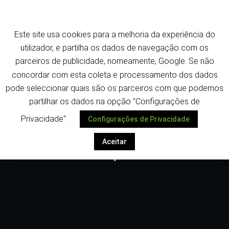
Saltar
Termos e política de privacidade
para
o
Este site usa cookies para a melhoria da experiência do
conteúdo
Despoletar
utilizador, e partilha os dados de navegação com os
parceiros de publicidade, nomeamente, Google. Se não
concordar com esta coleta e processamento dos dados
pode seleccionar quais são os parceiros com que podemos
partilhar os dados na opção "Configurações de
Privacidade".
Configurações de Privacidade
Vendas de veículos eléctricos de
Março – Tesla e Peugeot ainda no
Aceitar
topo