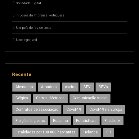
Sociedade Digital
Truques da Imprensa Portuguesa
Um país de faz de conta
Uncategorized
Recente
Alemanha
Amadora
Aveiro
BEV
BEVs
Bélgica
Carros eléctricos
Comunicação social
Contratos de associação
Covid-19
Covid-19 na Europa
Eleições Inglesas
Espanha
Estatísticas
Facebook
Fatalidades por 100 000 habitantes
Holanda
IFR