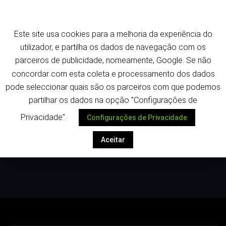
Saltar
Termos e política de privacidade
para
o
Este site usa cookies para a melhoria da experiência do
conteúdo
Despoletar
utilizador, e partilha os dados de navegação com os
parceiros de publicidade, nomeamente, Google. Se não
concordar com esta coleta e processamento dos dados
pode seleccionar quais são os parceiros com que podemos
partilhar os dados na opção "Configurações de
Privacidade".
Configurações de Privacidade
Categoria:Uncategorized
Aceitar