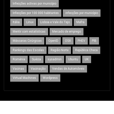
Infecções activas por município
Infecções por 100 000 habitantes
infecções por município
Itália
Linux
Lisboa e Vale do Tejo
Mafra
Mentir com estatísticas
Mercado de emprego
Máscaras Cirúrgicas
OpenID
OSX
PHEV
PIB
Rankings das Escolas
Região Norte
República Checa
Roménia
Suécia
sysadmin
Ubuntu
UK
Vacinas
Vacinação
Vendas de Automóveis
Virtual Machines
Wordpress