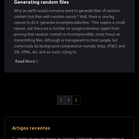
Generating random files
Why on earth would someone want to generate files of random
content (not files with random name) ? Well, there is one big
reason to do it: generate incompressible files. This seems a small
reason, but there are a number os usage scenarios (apart from
proving that random content is incompressible), most focus on
transmitting files. Although is transparent to most people, but
some tools do background compression namely, https, IPSEC and
SSL VPNs, etc, and as such, trying to…
Read More
Navegação
1
2
de
artigos
Artigos recentes
Vendas de veículos ligeiros em Outubro. A Mercedes continua a liderar as