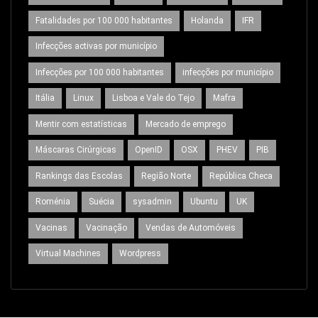
Fatalidades por 100 000 habitantes
Holanda
IFR
Infecções activas por município
Infecções por 100 000 habitantes
infecções por município
Itália
Linux
Lisboa e Vale do Tejo
Mafra
Mentir com estatísticas
Mercado de emprego
Máscaras Cirúrgicas
OpenID
OSX
PHEV
PIB
Rankings das Escolas
Região Norte
República Checa
Roménia
Suécia
sysadmin
Ubuntu
UK
Vacinas
Vacinação
Vendas de Automóveis
Virtual Machines
Wordpress