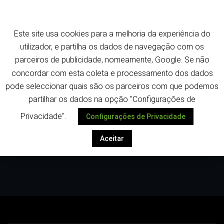
Saltar
Termos e política de privacidade
para
o
Este site usa cookies para a melhoria da experiência do
conteúdo
Despoletar
utilizador, e partilha os dados de navegação com os
parceiros de publicidade, nomeamente, Google. Se não
concordar com esta coleta e processamento dos dados
pode seleccionar quais são os parceiros com que podemos
partilhar os dados na opção "Configurações de
Privacidade".
Configurações de Privacidade
Etiqueta:hotelaria
Aceitar