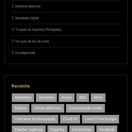
Sistemas eleitorais
Sociedade Digital
Truques da Imprensa Portuguesa
Um país de faz de conta
Uncategorized
Recente
Alemanha
Amadora
Aveiro
BEV
BEVs
Bélgica
Carros eléctricos
Comunicação social
Contratos de associação
Covid-19
Covid-19 na Europa
Eleições Inglesas
Espanha
Estatísticas
Facebook