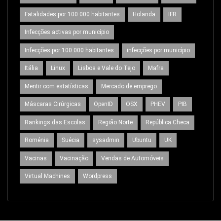
Fatalidades por 100 000 habitantes
Holanda
IFR
Infecções activas por município
Infecções por 100 000 habitantes
infecções por município
Itália
Linux
Lisboa e Vale do Tejo
Mafra
Mentir com estatísticas
Mercado de emprego
Máscaras Cirúrgicas
OpenID
OSX
PHEV
PIB
Rankings das Escolas
Região Norte
República Checa
Roménia
Suécia
sysadmin
Ubuntu
UK
Vacinas
Vacinação
Vendas de Automóveis
Virtual Machines
Wordpress