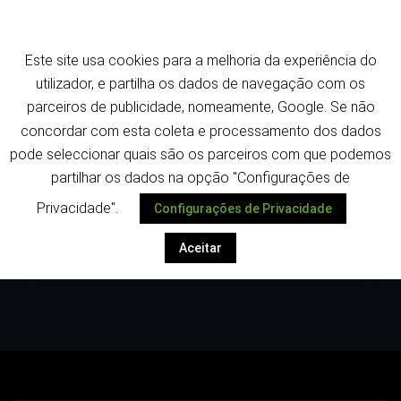
Saltar
Termos e política de privacidade
para
o
Este site usa cookies para a melhoria da experiência do
conteúdo
Despoletar
utilizador, e partilha os dados de navegação com os
parceiros de publicidade, nomeamente, Google. Se não
concordar com esta coleta e processamento dos dados
pode seleccionar quais são os parceiros com que podemos
partilhar os dados na opção "Configurações de
Privacidade".
Configurações de Privacidade
Etiqueta:Restauração
Aceitar