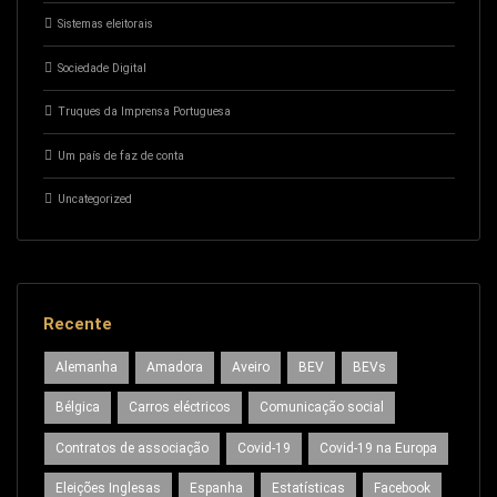
Sistemas eleitorais
Sociedade Digital
Truques da Imprensa Portuguesa
Um país de faz de conta
Uncategorized
Recente
Alemanha
Amadora
Aveiro
BEV
BEVs
Bélgica
Carros eléctricos
Comunicação social
Contratos de associação
Covid-19
Covid-19 na Europa
Eleições Inglesas
Espanha
Estatísticas
Facebook