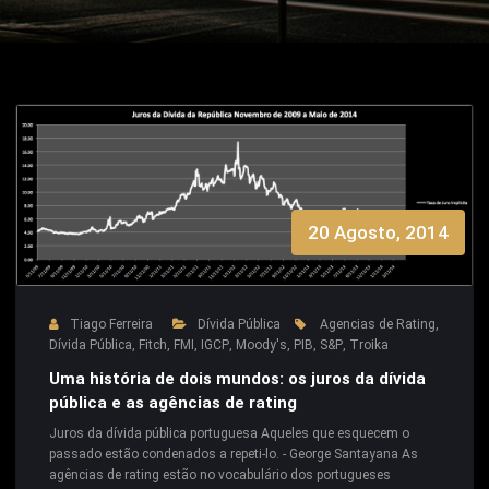
20 Agosto, 2014
Tiago Ferreira
Dívida Pública
Agencias de Rating
,
Dívida Pública
,
Fitch
,
FMI
,
IGCP
,
Moody's
,
PIB
,
S&P
,
Troika
Uma história de dois mundos: os juros da dívida
pública e as agências de rating
Juros da dívida pública portuguesa Aqueles que esquecem o
passado estão condenados a repeti-lo. - George Santayana As
agências de rating estão no vocabulário dos portugueses