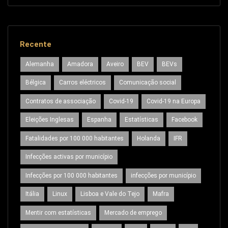
Recente
Alemanha
Amadora
Aveiro
BEV
BEVs
Bélgica
Carros eléctricos
Comunicação social
Contratos de associação
Covid-19
Covid-19 na Europa
Eleições Inglesas
Espanha
Estatísticas
Facebook
Fatalidades por 100 000 habitantes
Holanda
IFR
Infecções activas por município
Infecções por 100 000 habitantes
infecções por município
Itália
Linux
Lisboa e Vale do Tejo
Mafra
Mentir com estatísticas
Mercado de emprego