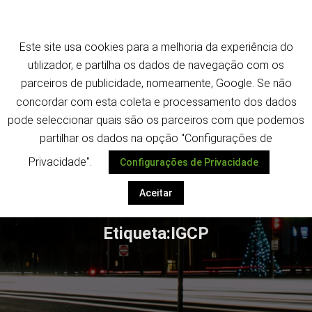
Saltar
Termos e política de privacidade
para
o
Este site usa cookies para a melhoria da experiência do
conteúdo
utilizador, e partilha os dados de navegação com os
parceiros de publicidade, nomeamente, Google. Se não
concordar com esta coleta e processamento dos dados
pode seleccionar quais são os parceiros com que podemos
Despoletar
partilhar os dados na opção "Configurações de
Privacidade".
Configurações de Privacidade
Aceitar
Etiqueta:IGCP