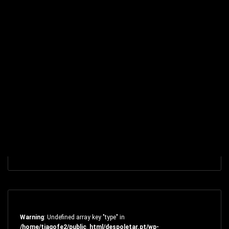
Warning
: Undefined array key "type" in
/home/tiagofe2/public_html/despoletar.pt/wp-