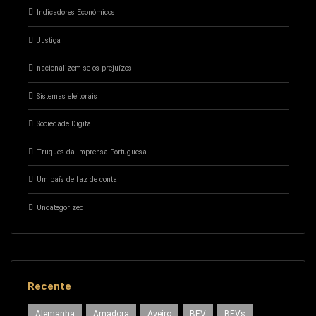
Indicadores Económicos
Justiça
nacionalizem-se os prejuízos
Sistemas eleitorais
Sociedade Digital
Truques da Imprensa Portuguesa
Um país de faz de conta
Uncategorized
Recente
Alemanha
Amadora
Aveiro
BEV
BEVs