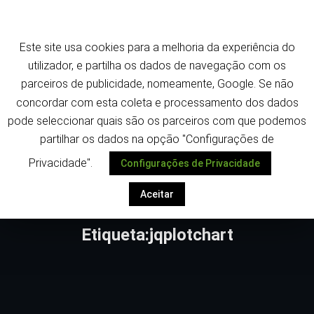
Saltar
Termos e política de privacidade
para
o
Este site usa cookies para a melhoria da experiência do
conteúdo
utilizador, e partilha os dados de navegação com os
parceiros de publicidade, nomeamente, Google. Se não
concordar com esta coleta e processamento dos dados
pode seleccionar quais são os parceiros com que podemos
Despoletar
partilhar os dados na opção "Configurações de
Privacidade".
Configurações de Privacidade
Aceitar
Etiqueta:jqplotchart