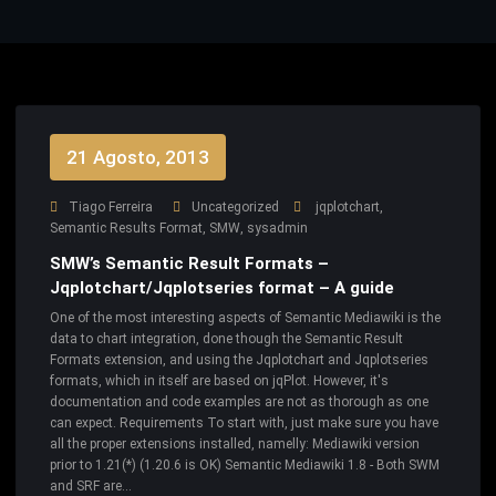
21 Agosto, 2013
Tiago Ferreira
Uncategorized
jqplotchart
,
Semantic Results Format
,
SMW
,
sysadmin
SMW’s Semantic Result Formats –
Jqplotchart/Jqplotseries format – A guide
One of the most interesting aspects of Semantic Mediawiki is the
data to chart integration, done though the Semantic Result
Formats extension, and using the Jqplotchart and Jqplotseries
formats, which in itself are based on jqPlot. However, it's
documentation and code examples are not as thorough as one
can expect. Requirements To start with, just make sure you have
all the proper extensions installed, namelly: Mediawiki version
prior to 1.21(*) (1.20.6 is OK) Semantic Mediawiki 1.8 - Both SWM
and SRF are…