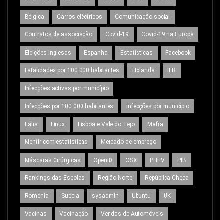
Bélgica
Carros eléctricos
Comunicação social
Contratos de associação
Covid-19
Covid-19 na Europa
Eleições Inglesas
Espanha
Estatísticas
Facebook
Fatalidades por 100 000 habitantes
Holanda
IFR
Infecções activas por município
Infecções por 100 000 habitantes
infecções por município
Itália
Linux
Lisboa e Vale do Tejo
Mafra
Mentir com estatísticas
Mercado de emprego
Máscaras Cirúrgicas
OpenID
OSX
PHEV
PIB
Rankings das Escolas
Região Norte
República Checa
Roménia
Suécia
sysadmin
Ubuntu
UK
Vacinas
Vacinação
Vendas de Automóveis