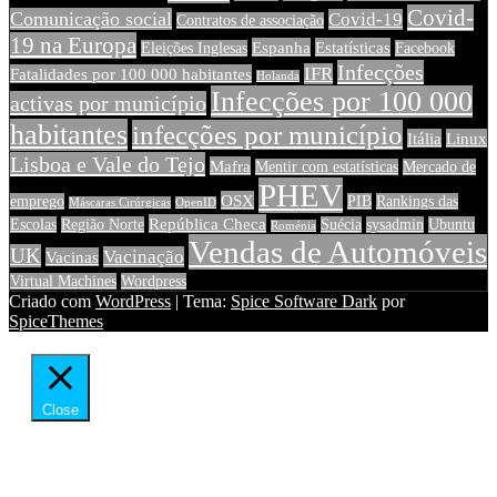
Covid-
Comunicação social
Covid-19
Contratos de associação
19 na Europa
Espanha
Estatísticas
Eleições Inglesas
Facebook
Infecções
IFR
Fatalidades por 100 000 habitantes
Holanda
Infecções por 100 000
activas por município
habitantes
infecções por município
Itália
Linux
Lisboa e Vale do Tejo
Mafra
Mentir com estatísticas
Mercado de
PHEV
OSX
emprego
PIB
Rankings das
Máscaras Cirúrgicas
OpenID
República Checa
Escolas
Região Norte
Suécia
sysadmin
Ubuntu
Roménia
Vendas de Automóveis
UK
Vacinação
Vacinas
Virtual Machines
Wordpress
Criado com
WordPress
| Tema:
Spice Software Dark
por
SpiceThemes
Close
Sobre a privacidade dos utilizadores