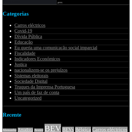
Categorias
Carros eléctricos
Covid-19
Dívida Pública
Educação
Eu queria uma comunicação social imparcial
Fiscalidade
Indicadores Económicos
Justiça
nacionalizem-se os prejuízos
Sistemas eleitorais
Sociedade Digital
Truques da Imprensa Portuguesa
Um país de faz de conta
Uncategorized
Recente
BEV
BEVs
Bélgica
Carros eléctricos
Amadora
Alemanha
Aveiro