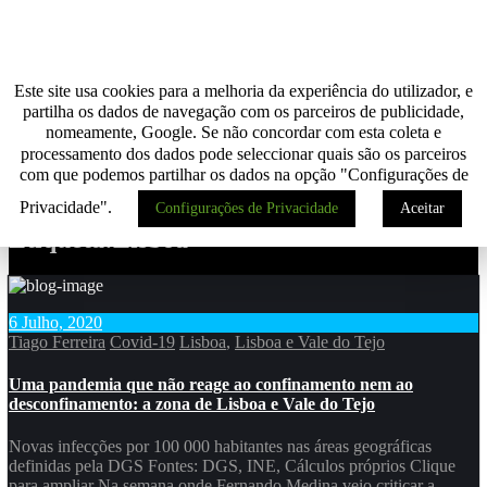
Saltar
para
Termos e política de privacidade
o
conteúdo
Despoletar
Este site usa cookies para a melhoria da experiência do utilizador, e
partilha os dados de navegação com os parceiros de publicidade,
Home
nomeamente, Google. Se não concordar com esta coleta e
processamento dos dados pode seleccionar quais são os parceiros
com que podemos partilhar os dados na opção "Configurações de
Privacidade".
Configurações de Privacidade
Aceitar
Etiqueta:Lisboa
6 Julho, 2020
Tiago Ferreira
Covid-19
Lisboa
,
Lisboa e Vale do Tejo
Uma pandemia que não reage ao confinamento nem ao
desconfinamento: a zona de Lisboa e Vale do Tejo
Novas infecções por 100 000 habitantes nas áreas geográficas
definidas pela DGS Fontes: DGS, INE, Cálculos próprios Clique
para ampliar Na semana onde Fernando Medina veio criticar a