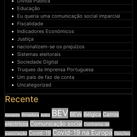
Dívida Pública
Educação
Eu queria uma comunicação social imparcial
Fiscalidade
Indicadores Económicos
Justiça
nacionalizem-se os prejuízos
Sistemas eleitorais
Sociedade Digital
Truques da Imprensa Portuguesa
Um país de faz de conta
Uncategorized
Recente
BEV
BEVs
Bélgica
Carros
Amadora
Alemanha
Aveiro
Comunicação social
eléctricos
Contratos de
Covid-19 na Europa
Covid-19
associação
Eleições