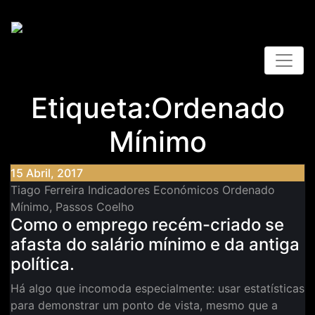
Saltar
para
o
conteúdo
Despoletar
Etiqueta:Ordenado
Mínimo
15 Abril, 2017
Tiago Ferreira
Indicadores Económicos
Ordenado
Mínimo
,
Passos Coelho
Como o emprego recém-criado se
afasta do salário mínimo e da antiga
política.
Há algo que incomoda especialmente: usar estatísticas
para demonstrar um ponto de vista, mesmo que a