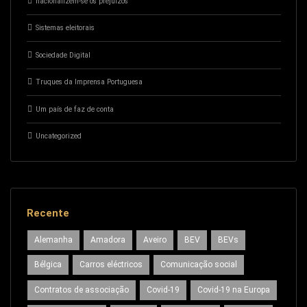
nacionalizem-se os prejuízos
Sistemas eleitorais
Sociedade Digital
Truques da Imprensa Portuguesa
Um país de faz de conta
Uncategorized
Recente
Alemanha
Amadora
Aveiro
BEV
BEVs
Bélgica
Carros eléctricos
Comunicação social
Contratos de associação
Covid-19
Covid-19 na Europa