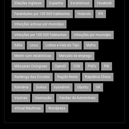
Eleições Inglesas
Espanha
Estatísticas
Facebook
Fatalidades por 100 000 habitantes
Holanda
IFR
Infecções activas por município
Infecções por 100 000 habitantes
infecções por município
Itália
Linux
Lisboa e Vale do Tejo
Mafra
Mentir com estatísticas
Mercado de emprego
Máscaras Cirúrgicas
OpenID
OSX
PHEV
PIB
Rankings das Escolas
Região Norte
República Checa
Roménia
Suécia
sysadmin
Ubuntu
UK
Vacinas
Vacinação
Vendas de Automóveis
Virtual Machines
Wordpress