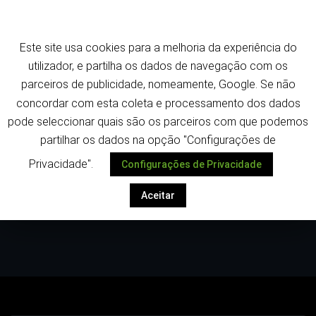
Saltar
Termos e política de privacidade
para
o
Este site usa cookies para a melhoria da experiência do
conteúdo
Despoletar
utilizador, e partilha os dados de navegação com os
parceiros de publicidade, nomeamente, Google. Se não
concordar com esta coleta e processamento dos dados
pode seleccionar quais são os parceiros com que podemos
partilhar os dados na opção "Configurações de
Privacidade".
Configurações de Privacidade
Etiqueta:TAP
Aceitar