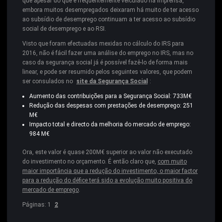
que apesar do que é frequentemente veiculado na imprensa,
embora muitos desempregados deixaram há muito de ter acesso
ao subsídio de desemprego continuam a ter acesso ao subsídio
social de desemprego e ao RSI.
Visto que foram efectuadas mexidas no cálculo do IRS para
2016, não é fácil fazer uma análise do emprego no IRS, mas no
caso da segurança social já é possível fazê-lo de forma mais
linear, e pode ser resumido pelos seguintes valores, que podem
ser consulados no
site da Segurança Social
:
Aumento das contribuições para a Segurança Social: 733M€
Redução das despesas com prestações de desemprego: 251
M€
Impacto total e directo da melhoria do mercado de emprego:
984 M€
Ora, este valor é quase 200M€ superior ao valor não executado
do investimento no orçamento. É então claro que,
com muito
maior importância que a redução do investimento, o maior factor
para a redução do défice terá sido a evolução muito positiva do
mercado de emprego
.
Páginas:
1
2