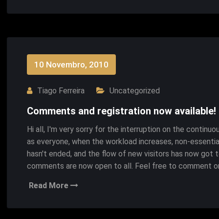
10 Novembro, 2010
Tiago Ferreira
Uncategorized
Comments and registration now available!
Hi all, I'm very sorry for the interruption on the contin
as everyone, when the workload increases, non-essential 
hasn't ended, and the flow of new visitors has now got to
comments are now open to all. Feel free to comment on 
Read More