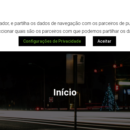
Termos e política de privacidade
ilizador, e partilha os dados de navegação com os parceiros de
Despoletar
ionar quais são os parceiros com que podemos partilhar os d
Configurações de Privacidade
Aceitar
Início