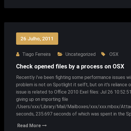
26 Julho, 2011
Tiago Ferreira
Uncategorized
OSX
Check opened files by a process on OSX
Recently i've been fighting some performance issues wi
problem is not on Spotlight it selft, but on it's reliance 
issue is related to Office 2010 Exel files: Jul 26 10:5
giving up on importing file
/Users/xxx/Library/Mail/Mailboxes/xxx/xxx.mbox/Att
seconds, 235.697 seconds of which was spent in the Sp
Read More