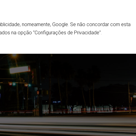
 publicidade, nomeamente, Google. Se não concordar com esta
Home
ados na opção "Configurações de Privacidade".