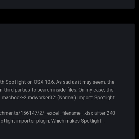
th Spotlight on OSX 10.6. As sad as it may seem, the
on third parties to search inside files. On my case, the
2:51 macbook-2 mdworker32: (Normal) Import: Spotlight
achments/156147/2/_excel_filename_.xlsx after 240
otlight importer plugin. Which makes Spotlight…