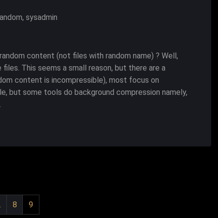
random
,
sysadmin
random content (not files with random name) ? Well,
 files. This seems a small reason, but there are a
dom content is incompressible), most focus on
ople, but some tools do background compression namely,
…
gação
…
8
9