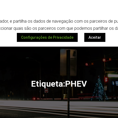
Termos e política de privacidade
ilizador, e partilha os dados de navegação com os parceiros de
Despoletar
ionar quais são os parceiros com que podemos partilhar os d
Configurações de Privacidade
Aceitar
Etiqueta:PHEV