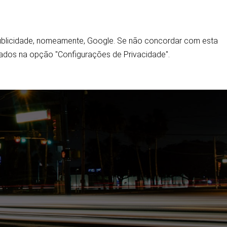
 publicidade, nomeamente, Google. Se não concordar com esta
Home
ados na opção "Configurações de Privacidade".